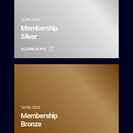
Silver -
Country
Club">
Tariffa 2026
Membership
Silver
SCOPRI DI PIÙ
Bronze -
Country
Club">
Tariffa 2026
Membership
Bronze