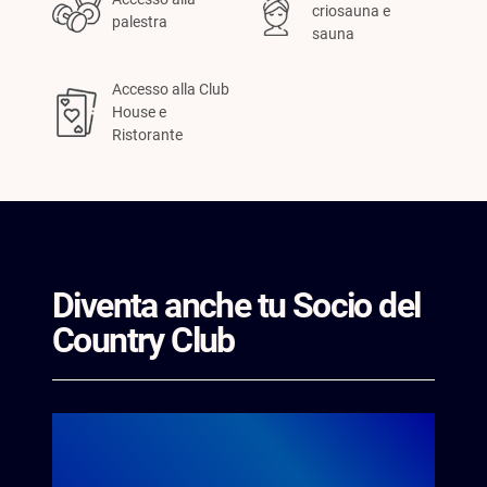
criosauna e
palestra
sauna
Accesso alla Club
House e
Ristorante
Diventa anche tu Socio del
Country Club