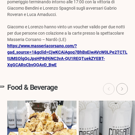
pomeriggio terminando intorno alle 17:00 con la vittoria di
Giacomo Bendini e Lorenzo Spagnoli sugli avversari Gabrio
Roveran e Luca Amaducci.
Giacomo e Lorenzo hanno vinto un voucher valido per due notti
per due persone con colazione a la carte presso la spettacolare
Masseria Corsano – Nardò (LE)
https://www.masseriacorsano.com/?
gad_source=1&gclid=CjwKCAiAgoq7BhBxEiwAVcW0LPe2TCTL
tUMSOlgQcJpsHP8d9jNC3vA-QU1REQTuekZYEBT-
XqGCARoCbvQQAvD_BwE
Food & Beverage