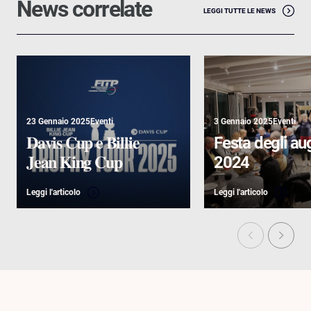
News correlate
LEGGI TUTTE LE NEWS
23 Gennaio 2025
Eventi
3 Gennaio 2025
Eventi
𝐃𝐚𝐯𝐢𝐬 𝐂𝐮𝐩 𝐞 𝐁𝐢𝐥𝐥𝐢𝐞
Festa degli au
𝐉𝐞𝐚𝐧 𝐊𝐢𝐧𝐠 𝐂𝐮𝐩
2024
Leggi l'articolo
Leggi l'articolo