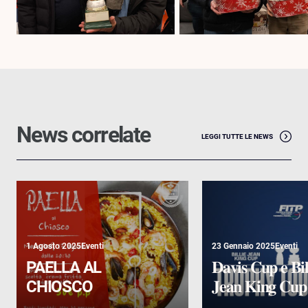
News correlate
LEGGI TUTTE LE NEWS
1 Agosto 2025
Eventi
23 Gennaio 2025
Eventi
PAELLA AL
𝐃𝐚𝐯𝐢𝐬 𝐂𝐮𝐩 𝐞 𝐁𝐢𝐥
CHIOSCO
𝐉𝐞𝐚𝐧 𝐊𝐢𝐧𝐠 𝐂𝐮𝐩