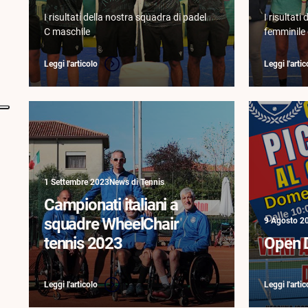
I risultati della nostra squadra di padel
I risultati
C maschile
femminile 
Leggi l'articolo
Leggi l'artic
1 Settembre 2023
News di Tennis
Campionati italiani a
squadre WheelChair
9 Agosto 2
tennis 2023
Open D
Leggi l'articolo
Leggi l'artic