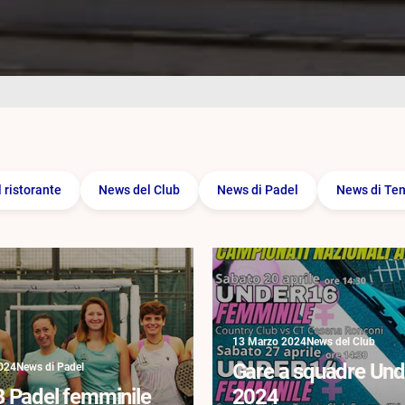
l ristorante
News del Club
News di Padel
News di Ten
13 Marzo 2024
News del Club
Gare a squadre Und
024
News di Padel
B Padel femminile
2024