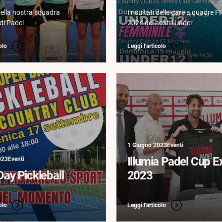
 della nostra squadra
I risultati delle gare a quadre F
di Padel
2024 dei nostri Under
olo
Leggi l'articolo
1 Giugno 2023
Eventi
Illumia Padel Cup E
023
Eventi
ay Pickleball
2023
olo
Leggi l'articolo