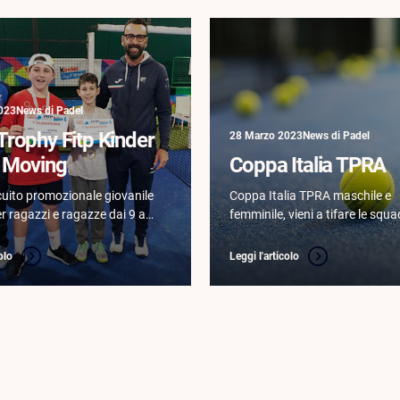
023
News di Padel
Trophy Fitp Kinder
28 Marzo 2023
News di Padel
f Moving
Coppa Italia TPRA
cuito promozionale giovanile
Coppa Italia TPRA maschile e
er ragazzi e ragazze dai 9 ai
femminile, vieni a tifare le squa
irato alla gioia di muoversi,
zare e di crescere nel
olo
Leggi l'articolo
lle regole e del fair play.
…
4
1
3
5