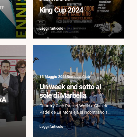
ITP
King Cup 2024
Leggi l'articolo
15 Maggio 2023
News del Club
Un week end sotto al
sole di Marbella
xA
Country Club Racket World e Club de
Padel de La Moraleja si incontrano sui
campi neutrali di Marbella.
Leggi l'articolo