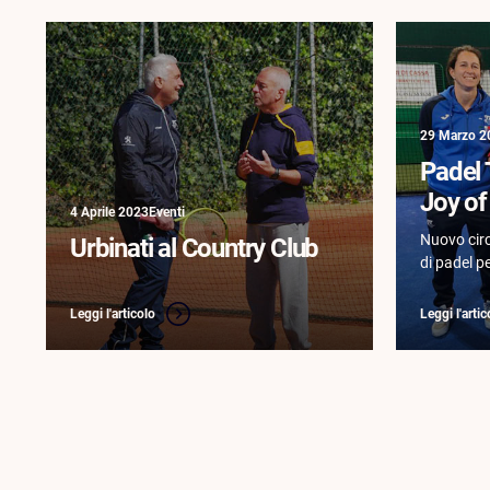
29 Marzo 2
Padel 
Joy o
4 Aprile 2023
Eventi
Nuovo cir
Urbinati al Country Club
di padel p
17 anni isp
di socializ
Leggi l'articolo
Leggi l'artic
rispetto de
Precedente