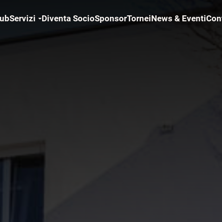
lub
Servizi
Diventa Socio
Sponsor
Tornei
News & Eventi
Cont